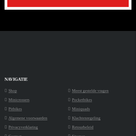
NAVIGATIE
Shop
Meest gestelde vragen
Minicrossers
Pocketbikes
Pitbikes
Miniquads
Algemene voorwaarden
Klachtenregeling
Privacyverklaring
Retourbeleid