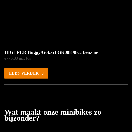
HIGHPER Buggy/Gokart GK008 98cc benzine
€
775,00
incl. btw
LEES VERDER
Wat maakt onze minibikes zo
bijzonder?