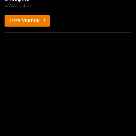
€
775,00
incl. btw
LEES VERDER