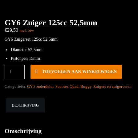
GY6 Zuiger 125cc 52,5mm
€
29,50
incl. btw
GY6 Zuigerset 125cc 52,5mm
Diameter 52,5mm
Pistonpen 15mm
GY6
TOEVOEGEN AAN WINKELWAGEN
Zuiger
125cc
52,5mm
Categorieën:
GY6 onderdelen Scooter, Quad, Buggy
,
Zuigers en zuigerveren
hoeveelheid
BESCHRIJVING
Omschrijving