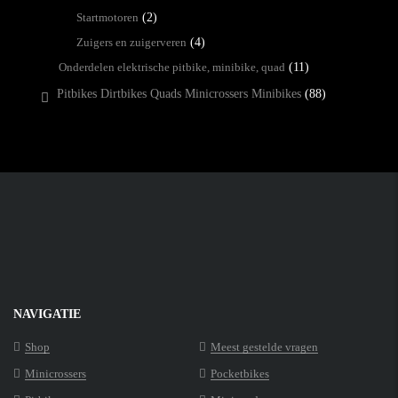
Startmotoren
(2)
Zuigers en zuigerveren
(4)
Onderdelen elektrische pitbike, minibike, quad
(11)
Pitbikes Dirtbikes Quads Minicrossers Minibikes
(88)
NAVIGATIE
Shop
Meest gestelde vragen
Minicrossers
Pocketbikes