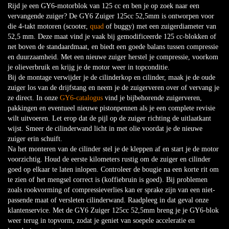
Rijd je een GY6-motorblok van 125 cc en ben je op zoek naar een
vervangende zuiger? De GY6 Zuiger 125cc 52,5mm is ontworpen voor
die 4-takt motoren (scooter,
quad
of buggy) met een zuigerdiameter van
52,5 mm. Deze maat vind je vaak bij gemodificeerde 125 cc-blokken of
net boven de standaardmaat, en biedt een goede balans tussen compressie
en duurzaamheid. Met een nieuwe zuiger herstel je compressie, voorkom
je olieverbruik en krijg je de motor weer in topconditie.
Bij de montage verwijder je de cilinderkop en cilinder, maak je de oude
zuiger los van de drijfstang en neem je de zuigerveren over of vervang je
ze direct. In onze
GY6-catalogus
vind je bijbehorende zuigerveren,
pakkingen en eventueel nieuwe pistonpennen als je een complete revisie
wilt uitvoeren. Let erop dat de pijl op de zuiger richting de uitlaatkant
wijst. Smeer de cilinderwand licht in met olie voordat je de nieuwe
zuiger erin schuift.
Na het monteren van de cilinder stel je de kleppen af en start je de motor
voorzichtig. Houd de eerste kilometers rustig om de zuiger en cilinder
goed op elkaar te laten inlopen. Controleer de bougie na een korte rit om
te zien of het mengsel correct is (koffiebruin is goed). Bij problemen
zoals rookvorming of compressieverlies kan er sprake zijn van een niet-
passende maat of versleten cilinderwand. Raadpleeg in dat geval onze
klantenservice. Met de GY6 Zuiger 125cc 52,5mm breng je je GY6-blok
weer terug in topvorm, zodat je geniet van soepele acceleratie en