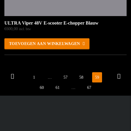
ULTRA Viper 48V E-scooter E-chopper Blauw
€
600,00
incl. btw
TOEVOEGEN AAN WINKELWAGEN
1
…
57
58
59
60
61
…
67