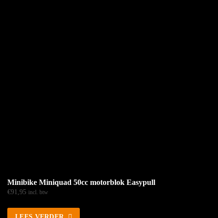
Minibike Miniquad 50cc motorblok Easypull
€
91,95
incl. btw
LEES VERDER