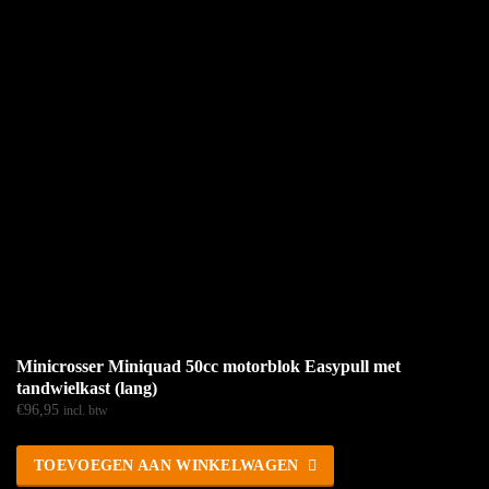
Minicrosser Miniquad 50cc motorblok Easypull met
tandwielkast (lang)
€
96,95
incl. btw
TOEVOEGEN AAN WINKELWAGEN