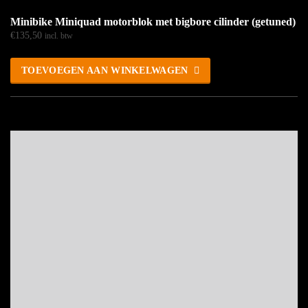
Minibike Miniquad motorblok met bigbore cilinder (getuned)
€
135,50
incl. btw
TOEVOEGEN AAN WINKELWAGEN