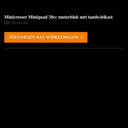
Minicrosser Miniquad 50cc motorblok met tandwielkast
€
86,50
incl. btw
TOEVOEGEN AAN WINKELWAGEN