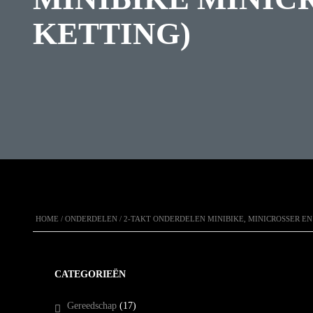
KETTING)
HOME
/
ONDERDELEN
/
2-TAKT ONDERDELEN MINIBIKE, MINICROSSER E
CATEGORIEËN
Gereedschap
(17)