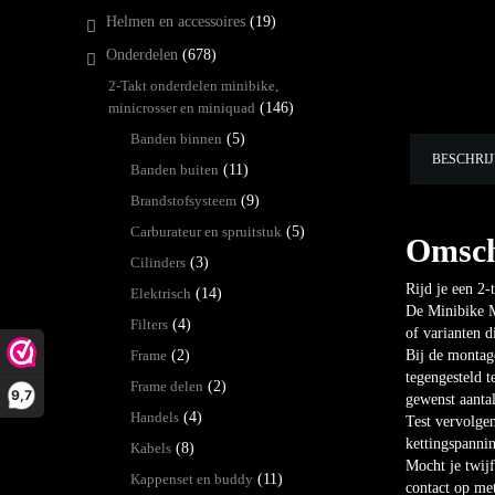
Helmen en accessoires
(19)
Onderdelen
(678)
2-Takt onderdelen minibike,
minicrosser en miniquad
(146)
Banden binnen
(5)
BESCHRI
Banden buiten
(11)
Brandstofsysteem
(9)
Carburateur en spruitstuk
(5)
Omsch
Cilinders
(3)
Rijd je een 2-
Elektrisch
(14)
De Minibike M
Filters
(4)
of varianten d
Frame
(2)
Bij de montage
tegengesteld t
Frame delen
(2)
9,7
gewenst aantal
Handels
(4)
Test vervolgen
kettingspannin
Kabels
(8)
Mocht je twijf
Kappenset en buddy
(11)
contact op met