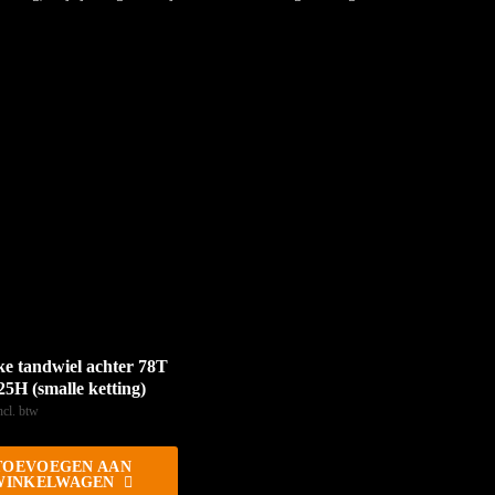
ke tandwiel achter 78T
5H (smalle ketting)
ncl. btw
TOEVOEGEN AAN
WINKELWAGEN