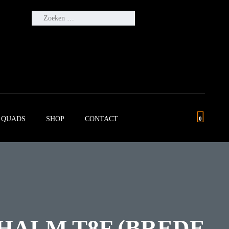
ZOEKEN
NAAR:
QUADS
SHOP
CONTACT
0
HALM T8F (BREDE