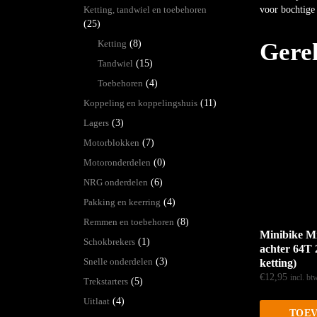
Ketting, tandwiel en toebehoren
voor bochtige 
(25)
Ketting
(8)
Gere
Tandwiel
(15)
Toebehoren
(4)
Koppeling en koppelingshuis
(11)
Lagers
(3)
Motorblokken
(7)
Motoronderdelen
(0)
NRG onderdelen
(6)
Pakking en keerring
(4)
Remmen en toebehoren
(8)
Minibike Mi
Schokbrekers
(1)
achter 64T
Snelle onderdelen
(3)
ketting)
€
12,95
incl. bt
Trekstarters
(5)
Uitlaat
(4)
TOEV