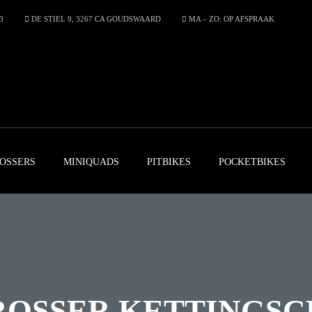
3
DE STIEL 9, 3267 CA GOUDSWAARD
MA – ZO: OP AFSPRAAK
OSSERS
MINIQUADS
PITBIKES
POCKETBIKES
ROSSER KETTINGSC