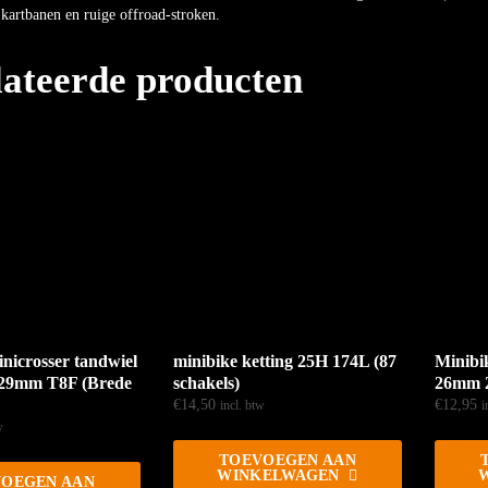
kartbanen en ruige offroad-stroken.
lateerde producten
nicrosser tandwiel
minibike ketting 25H 174L (87
Minibi
 29mm T8F (Brede
schakels)
26mm 2
€
14,50
€
12,95
incl. btw
i
w
TOEVOEGEN AAN
WINKELWAGEN
OEGEN AAN