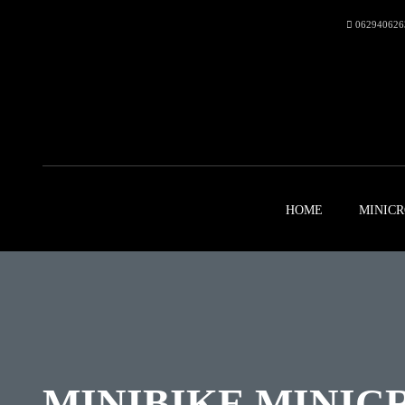
062940626
HOME
MINICR
MINIBIKE MINIC