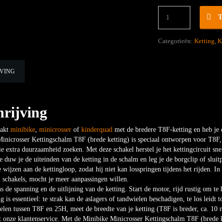
Minibike
Minicrosser
Kettingschalm
T8F
Categorieën:
Ketting
,
K
(brede
ketting)
hoeveelheid
JVING
rijving
takt
minibike
,
minicrosser
of
kinderquad
met de bredere T8F-ketting en heb je 
inicrosser Kettingschalm T8F (brede ketting) is speciaal ontworpen voor T8F
ie extra duurzaamheid zoeken. Met deze schakel herstel je het kettingcircuit sn
 duw je de uiteinden van de ketting in de schalm en leg je de borgclip of sluit
e wijzen aan de kettingloop, zodat hij niet kan losspringen tijdens het rijden. I
 schakels, mocht je meer aanpassingen willen.
s de spanning en de uitlijning van de ketting. Start de motor, rijd rustig om t
g is essentieel: te strak kan de aslagers of tandwielen beschadigen, te los leidt t
elen tussen T8F en 25H, meet de breedte van je ketting (T8F is breder, ca. 10 m
 onze klantenservice. Met de Minibike Minicrosser Kettingschalm T8F (brede ket