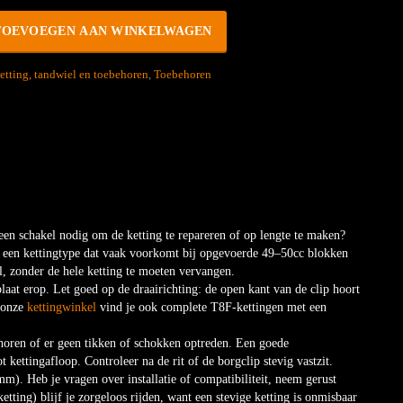
TOEVOEGEN AAN WINKELWAGEN
etting, tandwiel en toebehoren
,
Toebehoren
een schakel nodig om de ketting te repareren of op lengte te maken?
, een kettingtype dat vaak voorkomt bij opgevoerde 49–50cc blokken
el, zonder de hele ketting te moeten vervangen.
plaat erop. Let goed op de draairichting: de open kant van de clip hoort
n onze
kettingwinkel
vind je ook complete T8F-kettingen met een
e horen of er geen tikken of schokken optreden. Een goede
ot kettingafloop. Controleer na de rit of de borgclip stevig vastzit.
m). Heb je vragen over installatie of compatibiliteit, neem gerust
ting) blijf je zorgeloos rijden, want een stevige ketting is onmisbaar