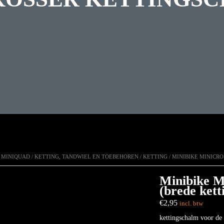
N MINIQUAD
/
KETTING, TANDWIEL EN TOEBEHOREN
/
KETTING
/ MINIBIKE MINICR
Minibike M
(brede kett
€
2,95
incl. btw
kettingschalm voor de 