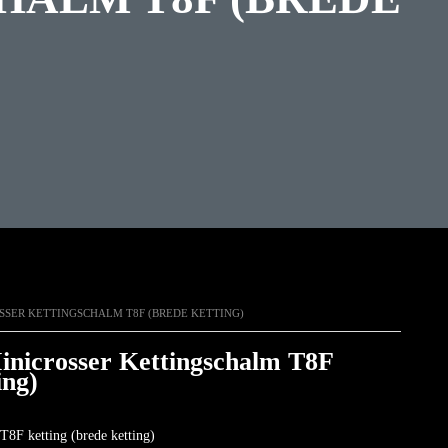
OSSER KETTINGSCHALM T8F (BREDE KETTING)
inicrosser Kettingschalm T8F
ing)
T8F ketting (brede ketting)