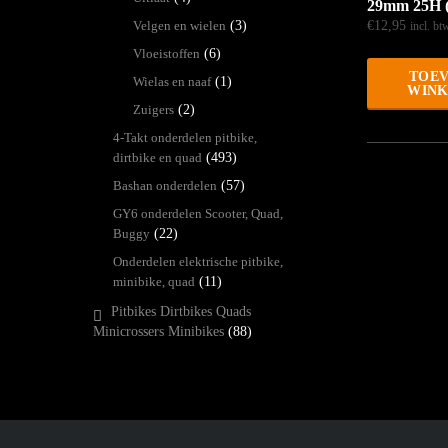
29mm 25H (s
Velgen en wielen
(3)
€
12,95
incl. bt
Vloeistoffen
(6)
TOEV
Wielas en naaf
(1)
WIN
Zuigers
(2)
4-Takt onderdelen pitbike,
dirtbike en quad
(493)
Bashan onderdelen
(57)
GY6 onderdelen Scooter, Quad,
Buggy
(22)
Onderdelen elektrische pitbike,
minibike, quad
(11)
Pitbikes Dirtbikes Quads
Minicrossers Minibikes
(88)