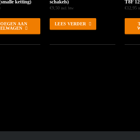
malle ketting)
schakels)
T8F 12
€
9,50
€
12,95
w
incl. btw
i
OEGEN AAN
LEES VERDER
KELWAGEN