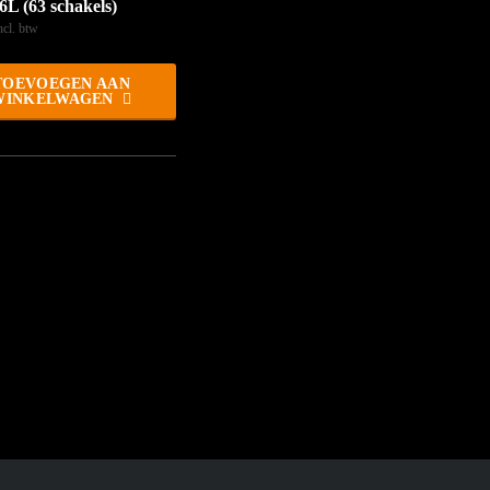
6L (63 schakels)
ncl. btw
TOEVOEGEN AAN
WINKELWAGEN