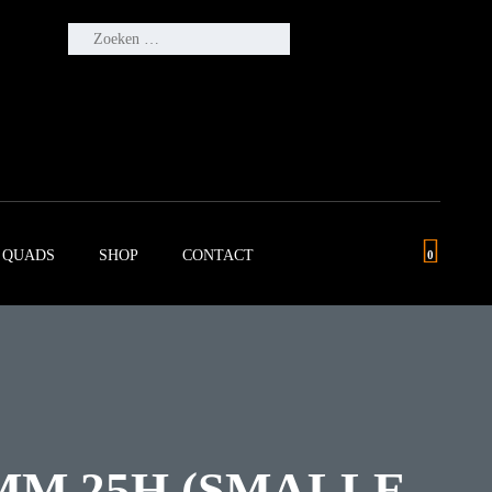
ZOEKEN
NAAR:
QUADS
SHOP
CONTACT
0
MM 25H (SMALLE