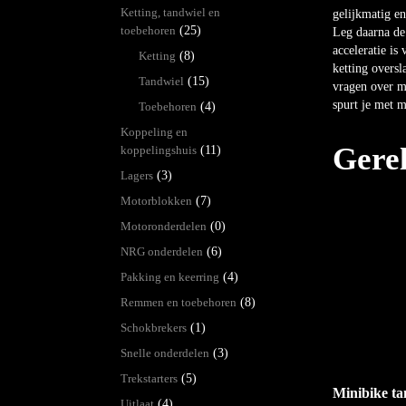
Ketting, tandwiel en
gelijkmatig en
toebehoren
(25)
Leg daarna de 
acceleratie is
Ketting
(8)
ketting oversl
Tandwiel
(15)
vragen over m
spurt je met m
Toebehoren
(4)
Koppeling en
Gere
koppelingshuis
(11)
Lagers
(3)
Motorblokken
(7)
Motoronderdelen
(0)
NRG onderdelen
(6)
Pakking en keerring
(4)
Remmen en toebehoren
(8)
Schokbrekers
(1)
Snelle onderdelen
(3)
Trekstarters
(5)
Minibike ta
Uitlaat
(4)