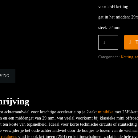
voor 25H ketting
gat in het midden: 2
steek: 34mm
Minibike
tandwiel
achter
68T
Categorieën:
Ketting, 
29mm
25H
(smalle
JVING
ketting)
hoeveelheid
rijving
ot achtertandwiel voor krachtige acceleratie op je 2-takt
minibike
met 25H-ketti
en en een middengat van 29 mm, wat veelal voorkomt bij klassieke mini offroad-
et ten koste van topsnelheid. Ideaal voor korte technische circuits of stuntachtig 
 verwijder je het oude achtertandwiel door de boutjes te lossen van de wielnaaf
-catalogus
vind je ook kettingen (25H) en kettingschalmen, zodat je de hele ov