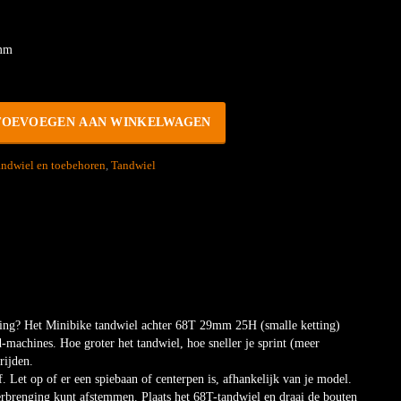
9mm
TOEVOEGEN AAN WINKELWAGEN
tandwiel en toebehoren
,
Tandwiel
ng? Het Minibike tandwiel achter 68T 29mm 25H (smalle ketting)
machines. Hoe groter het tandwiel, hoe sneller je sprint (meer
rijden.
. Let op of er een spiebaan of centerpen is, afhankelijk van je model.
erbrenging kunt afstemmen. Plaats het 68T-tandwiel en draai de bouten