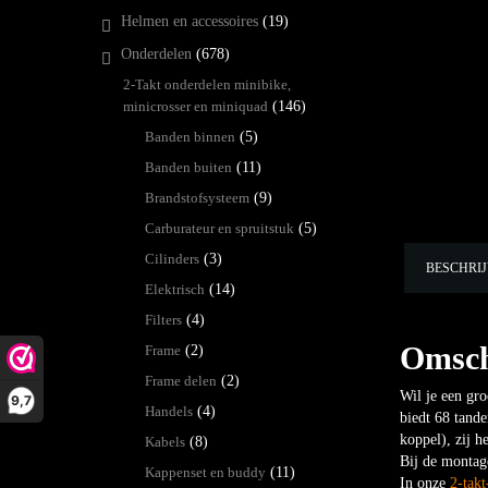
Helmen en accessoires
(19)
Onderdelen
(678)
2-Takt onderdelen minibike,
minicrosser en miniquad
(146)
Banden binnen
(5)
Banden buiten
(11)
Brandstofsysteem
(9)
Carburateur en spruitstuk
(5)
Cilinders
(3)
BESCHRI
Elektrisch
(14)
Filters
(4)
Omsch
Frame
(2)
Frame delen
(2)
Wil je een gro
9,7
Handels
(4)
biedt 68 tand
koppel), zij h
Kabels
(8)
Bij de montage
Kappenset en buddy
(11)
In onze
2-takt