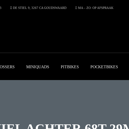
3
DE STIEL 9, 3267 CA GOUDSWAARD
MA – ZO: OP AFSPRAAK
OSSERS
MINIQUADS
PITBIKES
POCKETBIKES
IEL ACHTER 68T 29