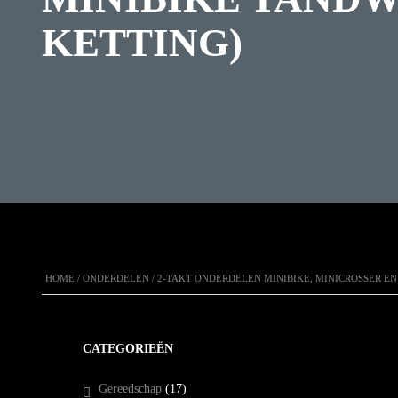
KETTING)
HOME
/
ONDERDELEN
/
2-TAKT ONDERDELEN MINIBIKE, MINICROSSER E
CATEGORIEËN
Gereedschap
(17)