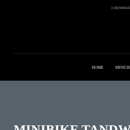
062940626
HOME
MINICR
MINIBIKE TANDW