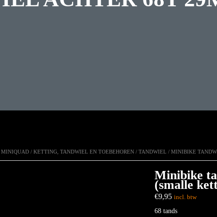
N MINIQUAD
/
KETTING, TANDWIEL EN TOEBEHOREN
/
TANDWIEL
/ MINIBIKE TANDW
Minibike t
(smalle ket
€
9,95
incl. btw
68 tands