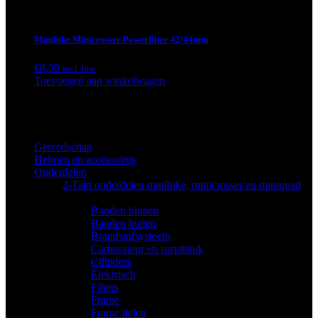
Minibike Minicrosser Powerfilter 42/44mm
€
8,50
incl. btw
Toevoegen aan winkelwagen
Categorieën
Gereedschap
(17)
Helmen en accessoires
(19)
Onderdelen
(678)
2-Takt onderdelen minibike, minicrosser en miniquad
(146)
Banden binnen
(5)
Banden buiten
(11)
Brandstofsysteem
(9)
Carburateur en spruitstuk
(5)
Cilinders
(3)
Elektrisch
(14)
Filters
(4)
Frame
(2)
Frame delen
(2)