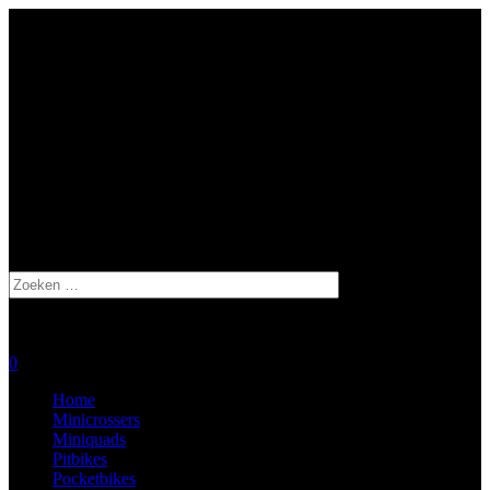
Ma – Zo: Op afspraak
De Stiel 9, 3267 CA Goudswaard
0629406263
Zoeken
naar:
0
Home
Minicrossers
Miniquads
Pitbikes
Pocketbikes