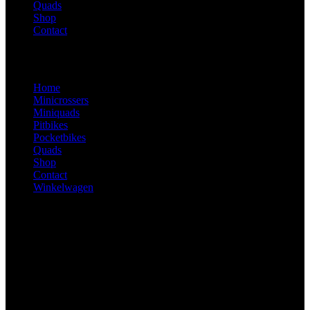
Quads
Shop
Contact
Home
Minicrossers
Miniquads
Pitbikes
Pocketbikes
Quads
Shop
Contact
Winkelwagen
Ma – Zo: Op afspraak
De Stiel 9, 3267 CA Goudswaard
0629406263