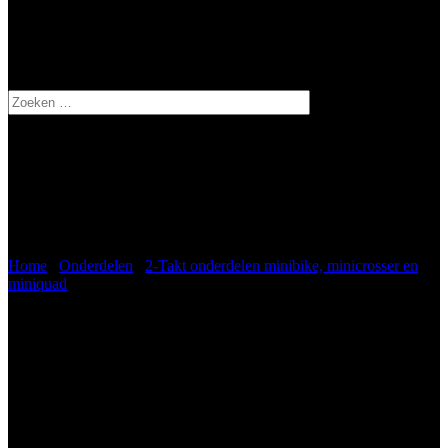
Zoeken
naar:
Minicrosser Miniquad ketting T8F
144L (72 schakels)
Home
/
Onderdelen
/
2-Takt onderdelen minibike, minicrosser en
miniquad
/ Minicrosser Miniquad ketting T8F 144L (72 schakels)
Minicrosser Miniquad ketting
T8F 144L (72 schakels)
€
12,95
incl. btw