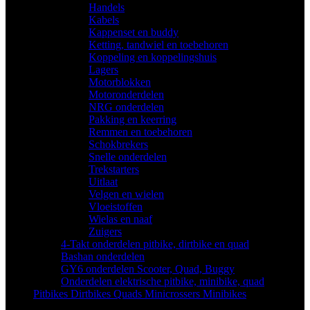
Handels
(4)
Kabels
(8)
Kappenset en buddy
(11)
Ketting, tandwiel en toebehoren
(25)
Koppeling en koppelingshuis
(11)
Lagers
(3)
Motorblokken
(7)
Motoronderdelen
(0)
NRG onderdelen
(6)
Pakking en keerring
(4)
Remmen en toebehoren
(8)
Schokbrekers
(1)
Snelle onderdelen
(3)
Trekstarters
(5)
Uitlaat
(4)
Velgen en wielen
(3)
Vloeistoffen
(6)
Wielas en naaf
(1)
Zuigers
(2)
4-Takt onderdelen pitbike, dirtbike en quad
(493)
Bashan onderdelen
(57)
GY6 onderdelen Scooter, Quad, Buggy
(22)
Onderdelen elektrische pitbike, minibike, quad
(11)
Pitbikes Dirtbikes Quads Minicrossers Minibikes
(91)