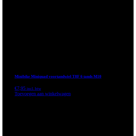
Minibike Miniquad voortandwiel T8F 6 tands M10
€
7,95
incl. btw
Toevoegen aan winkelwagen