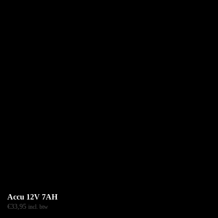
Accu 12V 7AH
€
33,95
incl. btw