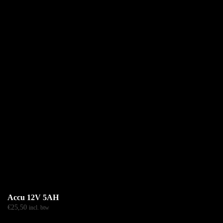
Accu 12V 5AH
€
25,50
incl. btw