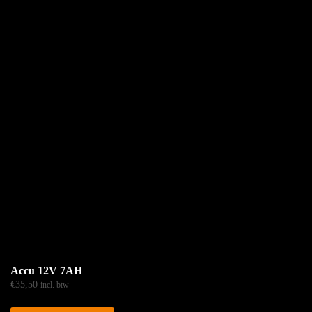
Accu 12V 7AH
€
35,50
incl. btw