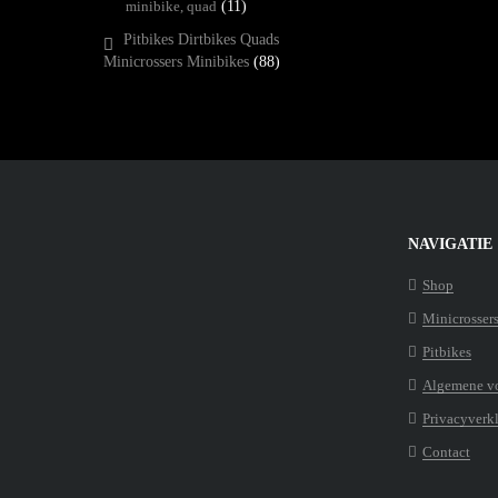
minibike, quad
(11)
Pitbikes Dirtbikes Quads
Minicrossers Minibikes
(88)
NAVIGATIE
Shop
Minicrosser
Pitbikes
Algemene v
Privacyverk
Contact