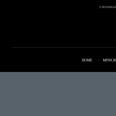
062940626
HOME
MINICR