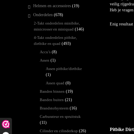
veilig rijgedr
Helmen en accessoires
(19)
Heb je vragen
Onderdelen
(678)
2-Takt onderdelen minibike,
Enig resultaat
minicrosser en miniquad
(146)
4-Takt onderdelen pitbike,
dirtbike en quad
(493)
Accu’s
(8)
Assen
(1)
Assen pitbike/dirtbike
(1)
Assen quad
(0)
Banden binnen
(19)
Banden buiten
(21)
Brandstofsysteem
(16)
Carburateur en spruitstuk
(11)
Pitbike Dir
Cilinder en cilinderkop
(26)