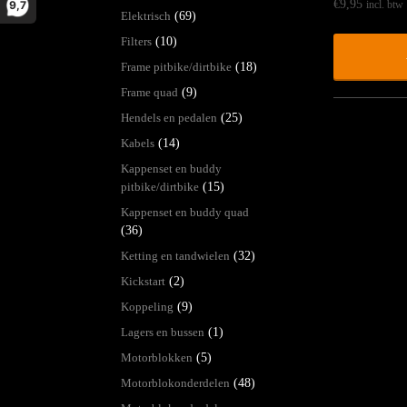
€
9,95
9,7
incl. btw
Elektrisch
(69)
Filters
(10)
Frame pitbike/dirtbike
(18)
Frame quad
(9)
Hendels en pedalen
(25)
Kabels
(14)
Kappenset en buddy
pitbike/dirtbike
(15)
Kappenset en buddy quad
(36)
Ketting en tandwielen
(32)
Kickstart
(2)
Koppeling
(9)
Lagers en bussen
(1)
Motorblokken
(5)
Motorblokonderdelen
(48)