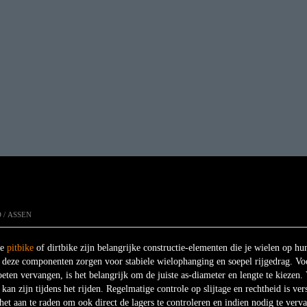
D
/ ASSEN
je
pitbike
of dirtbike zijn belangrijke constructie-elementen die je wielen op hu
– deze componenten zorgen voor stabiele wielophanging en soepel rijgedrag. Voo
ten vervangen, is het belangrijk om de juiste as-diameter en lengte te kiezen. 
 kan zijn tijdens het rijden. Regelmatige controle op slijtage en rechtheid is ver
het aan te raden om ook direct de lagers te controleren en indien nodig te ver