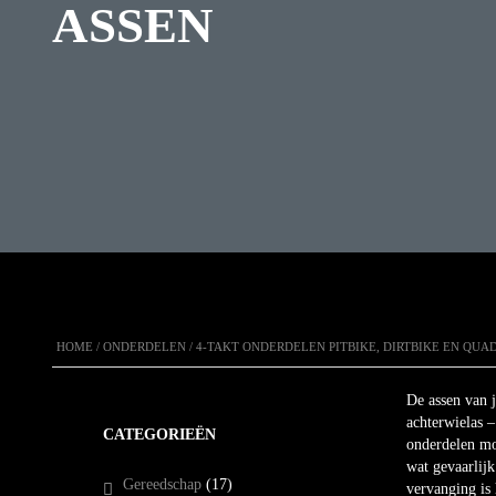
ASSEN
HOME
/
ONDERDELEN
/
4-TAKT ONDERDELEN PITBIKE, DIRTBIKE EN QUA
De assen van 
achterwielas 
CATEGORIEËN
onderdelen moe
wat gevaarlijk
Gereedschap
(17)
vervanging is 