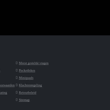
Meest gestelde vragen
s
Pocketbikes
Miniquads
oorwaarden
Klachtenregeling
laring
Retourbeleid
Sitemap