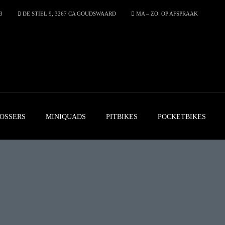
3
DE STIEL 9, 3267 CA GOUDSWAARD
MA – ZO: OP AFSPRAAK
OSSERS
MINIQUADS
PITBIKES
POCKETBIKES