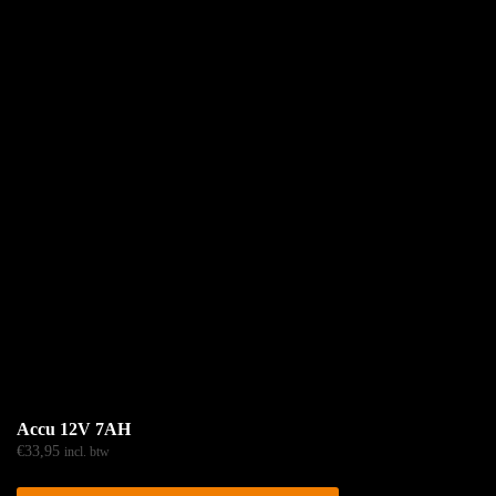
Accu 12V 7AH
€
33,95
incl. btw