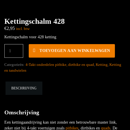
Kettingschalm 428
€
2,95
incl. btw
Kettingschalm voor 428 ketting
Kettingschalm
TOEVOEGEN AAN WINKELWAGEN
428
hoeveelheid
Categorieën:
4-Takt onderdelen pitbike, dirtbike en quad
,
Ketting
,
Ketting
en tandwielen
BESCHRIJVING
Omschrijving
Een kettingaandrijving kan niet zonder een betrouwbare master link,
zeker niet bij 4-takt voertuigen zoals
pitbikes
, dirtbikes en
quads
. De