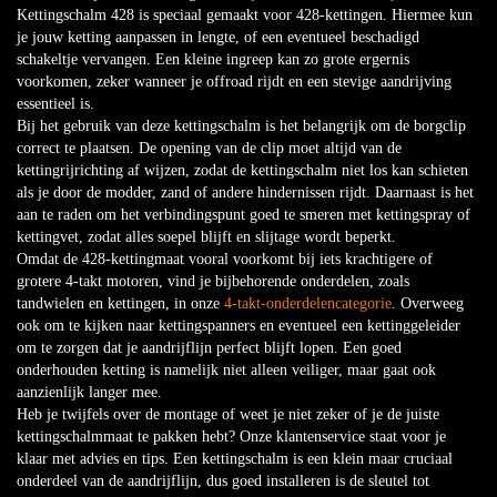
Kettingschalm 428 is speciaal gemaakt voor 428-kettingen. Hiermee kun
je jouw ketting aanpassen in lengte, of een eventueel beschadigd
schakeltje vervangen. Een kleine ingreep kan zo grote ergernis
voorkomen, zeker wanneer je offroad rijdt en een stevige aandrijving
essentieel is.
Bij het gebruik van deze kettingschalm is het belangrijk om de borgclip
correct te plaatsen. De opening van de clip moet altijd van de
kettingrijrichting af wijzen, zodat de kettingschalm niet los kan schieten
als je door de modder, zand of andere hindernissen rijdt. Daarnaast is het
aan te raden om het verbindingspunt goed te smeren met kettingspray of
kettingvet, zodat alles soepel blijft en slijtage wordt beperkt.
Omdat de 428-kettingmaat vooral voorkomt bij iets krachtigere of
grotere 4-takt motoren, vind je bijbehorende onderdelen, zoals
tandwielen en kettingen, in onze
4-takt-onderdelencategorie
. Overweeg
ook om te kijken naar kettingspanners en eventueel een kettinggeleider
om te zorgen dat je aandrijflijn perfect blijft lopen. Een goed
onderhouden ketting is namelijk niet alleen veiliger, maar gaat ook
aanzienlijk langer mee.
Heb je twijfels over de montage of weet je niet zeker of je de juiste
kettingschalmmaat te pakken hebt? Onze klantenservice staat voor je
klaar met advies en tips. Een kettingschalm is een klein maar cruciaal
onderdeel van de aandrijflijn, dus goed installeren is de sleutel tot