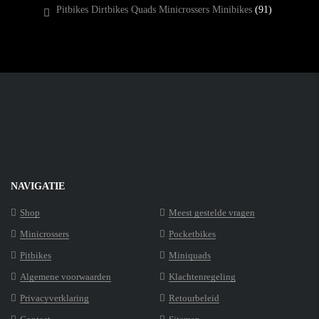
Pitbikes Dirtbikes Quads Minicrossers Minibikes
(91)
NAVIGATIE
Shop
Meest gestelde vragen
Minicrossers
Pocketbikes
Pitbikes
Miniquads
Algemene voorwaarden
Klachtenregeling
Privacyverklaring
Retourbeleid