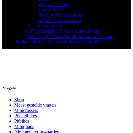
Velgen en wielen
(32)
Vloeistoffen
(8)
Voorvork en toebehoren
(13)
Zuigers en zuigerveren
(8)
Bashan onderdelen
(57)
GY6 onderdelen Scooter, Quad, Buggy
(22)
Onderdelen elektrische pitbike, minibike, quad
(11)
Pitbikes Dirtbikes Quads Minicrossers Minibikes
(88)
Navigatie
Shop
Meest gestelde vragen
Minicrossers
Pocketbikes
Pitbikes
Miniquads
Algemene voorwaarden