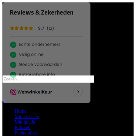
Ma – Zo: Op afspraak
De Stiel 9, 3267 CA Goudswaard
0629406263
Zoeken
naar:
0
Home
Minicrossers
Miniquads
Pitbikes
Pocketbikes