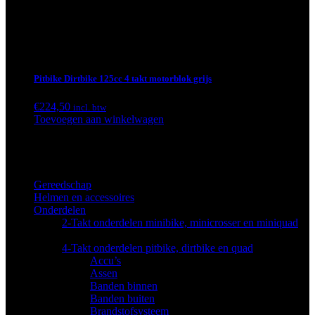
Pitbike Dirtbike 125cc 4 takt motorblok grijs
€
224,50
incl. btw
Toevoegen aan winkelwagen
Categorieën
Gereedschap
(17)
Helmen en accessoires
(19)
Onderdelen
(678)
2-Takt onderdelen minibike, minicrosser en miniquad
(146)
4-Takt onderdelen pitbike, dirtbike en quad
(493)
Accu’s
(8)
Assen
(1)
Banden binnen
(19)
Banden buiten
(21)
Brandstofsysteem
(16)