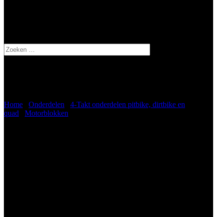
Zoeken
naar:
Pitbike Dirtbike 125cc 4 takt motorblok
Home
/
Onderdelen
/
4-Takt onderdelen pitbike, dirtbike en
quad
/
Motorblokken
/ Pitbike Dirtbike 125cc 4 takt motorblok
Pitbike Dirtbike 125cc 4 takt
motorblok
€
224,50
incl. btw