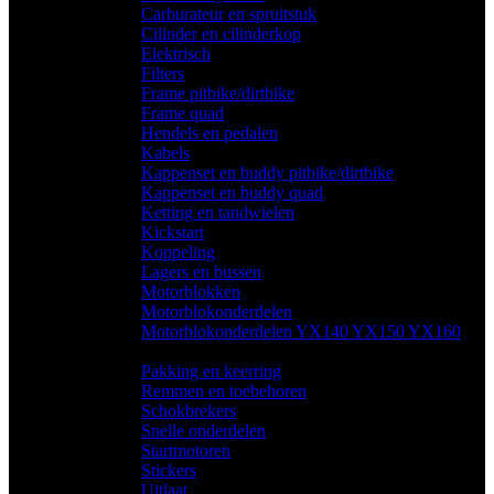
Carburateur en spruitstuk
(11)
Cilinder en cilinderkop
(26)
Elektrisch
(69)
Filters
(10)
Frame pitbike/dirtbike
(18)
Frame quad
(9)
Hendels en pedalen
(25)
Kabels
(14)
Kappenset en buddy pitbike/dirtbike
(15)
Kappenset en buddy quad
(36)
Ketting en tandwielen
(32)
Kickstart
(2)
Koppeling
(9)
Lagers en bussen
(1)
Motorblokken
(5)
Motorblokonderdelen
(48)
Motorblokonderdelen YX140 YX150 YX160
(58)
Pakking en keerring
(26)
Remmen en toebehoren
(38)
Schokbrekers
(9)
Snelle onderdelen
(1)
Startmotoren
(9)
Stickers
(1)
Uitlaat
(8)