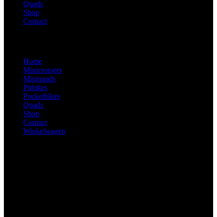
Quads
Shop
Contact
Home
Minicrossers
Miniquads
Pitbikes
Pocketbikes
Quads
Shop
Contact
Winkelwagen
Ma – Zo: Op afspraak
De Stiel 9, 3267 CA Goudswaard
0629406263