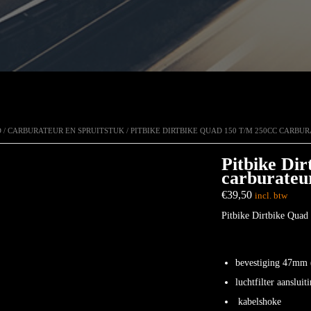
D
/
CARBURATEUR EN SPRUITSTUK
/ PITBIKE DIRTBIKE QUAD 150 T/M 250CC CARB
Pitbike Dir
carburateu
€
39,50
incl. btw
Pitbike Dirtbike Quad
bevestiging 47mm ( 
luchtfilter aanslui
kabelshoke