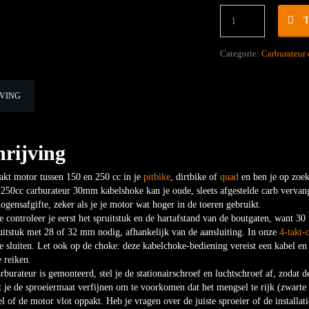
Pitbike
Dirtbike
Quad
150
Categorie:
Carburateur 
t/m
250cc
carburateur
JVING
30mm
kabelshoke
hoeveelheid
rijving
akt motor tussen 150 en 250 cc in je
pitbike
, dirtbike of
quad
en ben je op zoek
250cc carburateur 30mm kabelshoke kan je oude, sleets afgestelde carb vervan
gensafgifte, zeker als je je motor wat hoger in de toeren gebruikt.
 controleer je eerst het spruitstuk en de hartafstand van de boutgaten, want 3
uitstuk met 28 of 32 mm nodig, afhankelijk van de aansluiting. In onze
4-takt-
e sluiten. Let ook op de choke: deze kabelchoke-bediening vereist een kabel en 
e reiken.
burateur is gemonteerd, stel je de stationairschroef en luchtschroef af, zodat 
 je de sproeiermaat verfijnen om te voorkomen dat het mengsel te rijk (zwarte
el of de motor vlot oppakt. Heb je vragen over de juiste sproeier of de installa