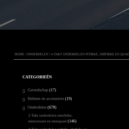
HOME
/
ONDERDELEN
/
4-TAKT ONDERDELEN PITBIKE, DIRTBIKE EN QUA
CATEGORIEËN
Gereedschap
(17)
Helmen en accessoires
(19)
Onderdelen
(678)
2-Takt onderdelen minibike,
minicrosser en miniquad
(146)