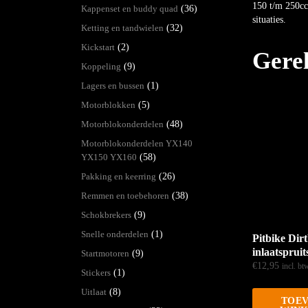
150 t/m 250cc
Kappenset en buddy quad
(36)
situaties.
Ketting en tandwielen
(32)
Kickstart
(2)
Gere
Koppeling
(9)
Lagers en bussen
(1)
Motorblokken
(5)
Motorblokonderdelen
(48)
Motorblokonderdelen YX140
YX150 YX160
(58)
Pakking en keerring
(26)
Remmen en toebehoren
(38)
Schokbrekers
(9)
Snelle onderdelen
(1)
Pitbike Dir
inlaatsprui
Startmotoren
(9)
€
12,95
incl. bt
Stickers
(1)
Uitlaat
(8)
TOEV