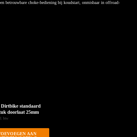
een betrouwbare choke-bediening bij koudstart, onmisbaar in offroad-
 Dirtbike standaard
stuk doorlaat 25mm
cl. btw
TOEVOEGEN AAN