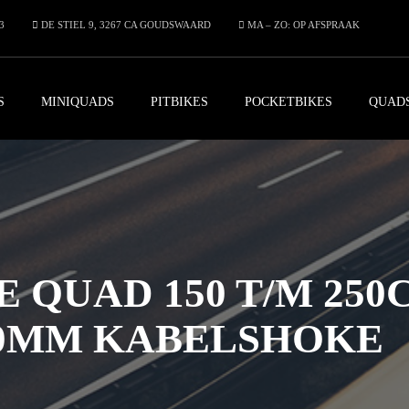
3
DE STIEL 9, 3267 CA GOUDSWAARD
MA – ZO: OP AFSPRAAK
S
MINIQUADS
PITBIKES
POCKETBIKES
QUAD
E QUAD 150 T/M 250
0MM KABELSHOKE