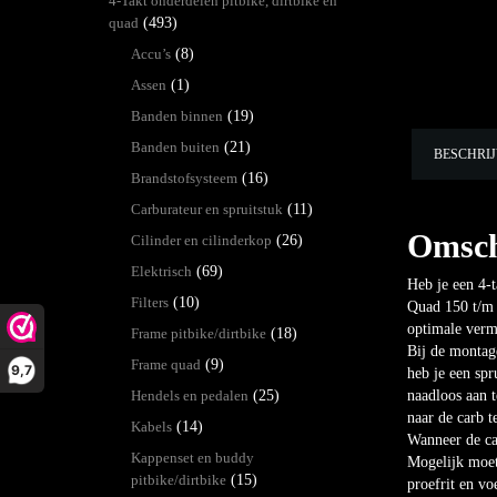
4-Takt onderdelen pitbike, dirtbike en
quad
(493)
Accu’s
(8)
Assen
(1)
Banden binnen
(19)
Banden buiten
(21)
BESCHRI
Brandstofsysteem
(16)
Carburateur en spruitstuk
(11)
Omsch
Cilinder en cilinderkop
(26)
Elektrisch
(69)
Heb je een 4-t
Filters
(10)
Quad 150 t/m 
optimale vermo
Frame pitbike/dirtbike
(18)
Bij de montage
Frame quad
(9)
9,7
heb je een spr
Hendels en pedalen
(25)
naadloos aan t
naar de carb t
Kabels
(14)
Wanneer de car
Kappenset en buddy
Mogelijk moet
pitbike/dirtbike
(15)
proefrit en vo