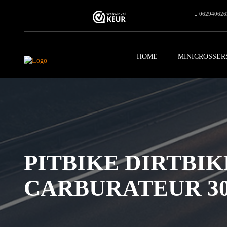
062940626
HOME
MINICROSSER
PITBIKE DIRTBIK
CARBURATEUR 3