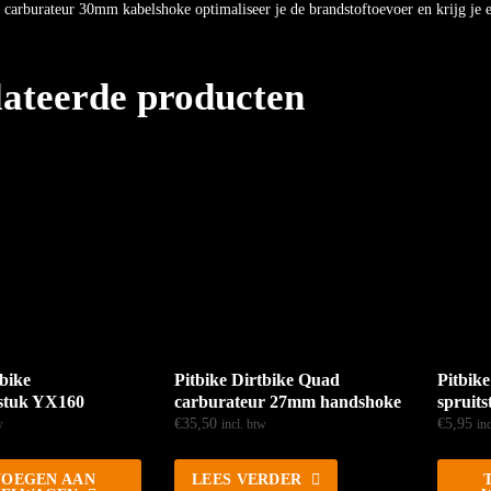
 carburateur 30mm kabelshoke optimaliseer je de brandstoftoevoer en krijg je 
lateerde producten
tbike
Pitbike Dirtbike Quad
Pitbike
tstuk YX160
carburateur 27mm handshoke
spruit
€
35,50
€
5,95
w
incl. btw
in
OEGEN AAN
LEES VERDER