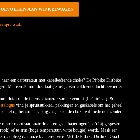
TOEVOEGEN AAN WINKELWAGEN
en spruitstuk
 naar een carburateur met kabelbediende choke? De Pitbike Dirtbike
gen. Met een 30 mm doorlaat geniet je van voldoende luchttoevoer en
0 mm duidt op de interne diameter van de venturi (luchtinlaat). Soms
catalogus
vind je spruitstukken, pakkingen en gaskabels om het geheel
hendel op het stuur, handig als je snel de choke wilt bedienen zonder
de motor mooi stationair draait en geen haperingen heeft bij gasgeven.
 rook) of te arm (hoge temperatuur, witte bougie) wordt. Maak een
tie, raadpleeg dan onze klantenservice. Met de Pitbike Dirtbike Quad