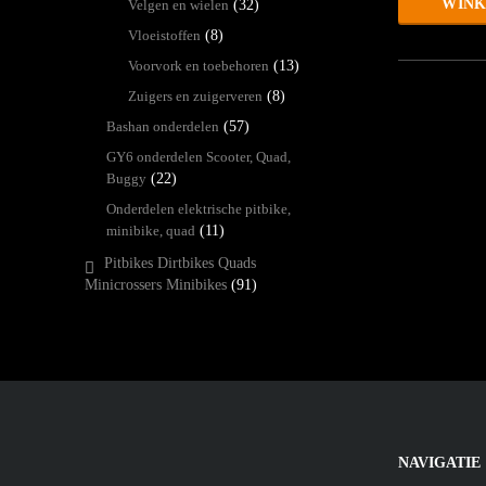
WIN
Velgen en wielen
(32)
Vloeistoffen
(8)
Voorvork en toebehoren
(13)
Zuigers en zuigerveren
(8)
Bashan onderdelen
(57)
GY6 onderdelen Scooter, Quad,
Buggy
(22)
Onderdelen elektrische pitbike,
minibike, quad
(11)
Pitbikes Dirtbikes Quads
Minicrossers Minibikes
(91)
NAVIGATIE