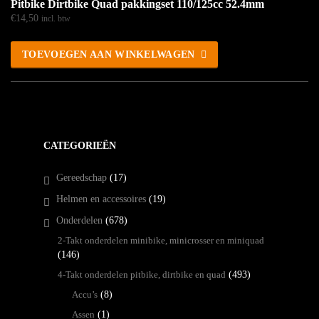
Pitbike Dirtbike Quad pakkingset 110/125cc 52.4mm
€
14,50
incl. btw
TOEVOEGEN AAN WINKELWAGEN
CATEGORIEËN
Gereedschap
(17)
Helmen en accessoires
(19)
Onderdelen
(678)
2-Takt onderdelen minibike, minicrosser en miniquad
(146)
4-Takt onderdelen pitbike, dirtbike en quad
(493)
Accu’s
(8)
Assen
(1)