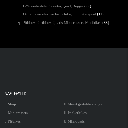
GY6 onderdelen Scooter, Quad, Buggy
(22)
Onderdelen elektrische pitbike, minibike, quad
(11)
Pitbikes Dirtbikes Quads Minicrossers Minibikes
(88)
NAVIGATIE
Shop
Meest gestelde vragen
Minicrossers
Pocketbikes
Pitbikes
Miniquads