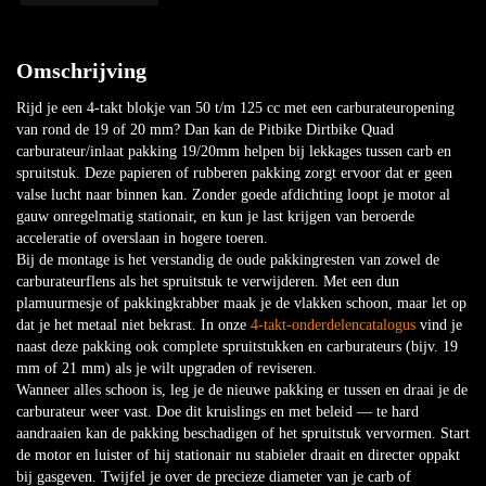
Omschrijving
Rijd je een 4-takt blokje van 50 t/m 125 cc met een carburateuropening
van rond de 19 of 20 mm? Dan kan de Pitbike Dirtbike Quad
carburateur/inlaat pakking 19/20mm helpen bij lekkages tussen carb en
spruitstuk. Deze papieren of rubberen pakking zorgt ervoor dat er geen
valse lucht naar binnen kan. Zonder goede afdichting loopt je motor al
gauw onregelmatig stationair, en kun je last krijgen van beroerde
acceleratie of overslaan in hogere toeren.
Bij de montage is het verstandig de oude pakkingresten van zowel de
carburateurflens als het spruitstuk te verwijderen. Met een dun
plamuurmesje of pakkingkrabber maak je de vlakken schoon, maar let op
dat je het metaal niet bekrast. In onze
4-takt-onderdelencatalogus
vind je
naast deze pakking ook complete spruitstukken en carburateurs (bijv. 19
mm of 21 mm) als je wilt upgraden of reviseren.
Wanneer alles schoon is, leg je de nieuwe pakking er tussen en draai je de
carburateur weer vast. Doe dit kruislings en met beleid — te hard
aandraaien kan de pakking beschadigen of het spruitstuk vervormen. Start
de motor en luister of hij stationair nu stabieler draait en directer oppakt
bij gasgeven. Twijfel je over de precieze diameter van je carb of