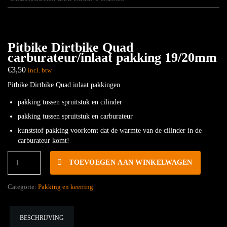
Pitbike Dirtbike Quad
carburateur/inlaat pakking 19/20mm
€
3,50
incl. btw
Pitbike Dirtbike Quad inlaat pakkingen
pakking tussen spruitstuk en cilinder
pakking tussen spruitstuk en carburateur
kunststof pakking voorkomt dat de warmte van de cilinder in de
carburateur komt!
Pitbike
TOEVOEGEN AAN WINKELWAGEN
Dirtbike
Quad
carburateur/inlaat
Categorie:
Pakking en keerring
pakking
19/20mm
hoeveelheid
BESCHRIJVING