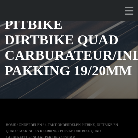
PITBIKE
DIRTBIKE QUAD
CARBURATEUR/IN
PAKKING 19/20MM
HOME
/
ONDERDELEN
/
4-TAKT ONDERDELEN PITBIKE, DIRTBIKE EN
QUAD
/
PAKKING EN KEERRING
/ PITBIKE DIRTBIKE QUAD
CARBURATEUR/INLAAT PAKKING 19/20MM