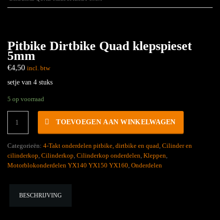
Pitbike Dirtbike Quad klepspieset
5mm
€
4,50
incl. btw
setje van 4 stuks
5 op voorraad
Pitbike
TOEVOEGEN AAN WINKELWAGEN
Dirtbike
Quad
klepspieset
Categorieën:
4-Takt onderdelen pitbike, dirtbike en quad
,
Cilinder en
5mm
cilinderkop
,
Cilinderkop
,
Cilinderkop onderdelen
,
Kleppen
,
hoeveelheid
Motorblokonderdelen YX140 YX150 YX160
,
Onderdelen
BESCHRIJVING