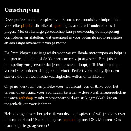
Omschrijving
Deze professionele klepspieset van 5mm is een onmisbaar hulpmiddel
voor elke
pitbike
, dirtbike of
quad
eigenaar die zelf onderhoud wil
plegen. Met dit handige gereedschap kun je eenvoudig de klepspeling
controleren en afstellen, wat essentieel is voor optimale motorprestaties
en een lange levensduur van je motor.
De 5mm klepspieset is geschikt voor verschillende motortypen en helpt je
om precies te meten of de kleppen correct zijn afgesteld. Een juiste
klepspeling zorgt ervoor dat je motor soepel loopt, efficiënt brandstof
verbruikt en minder slijtage ondervindt. Perfect voor hobbyrijders en
starters die hun technische vaardigheden willen ontwikkelen.
Of je nu werkt aan een pitbike voor het circuit, een dirtbike voor het
terrein of een quad voor avontuurlijke ritten – deze kwaliteitsgereedschap
uit onze
webshop
maakt motoronderhoud een stuk gemakkelijker en
toegankelijker voor iedereen.
Heb je vragen over het gebruik van deze klepspieset of wil je advies over
motoronderhoud? Neem dan gerust
contact
op met DSL Motoren. Ons
team helpt je graag verder!