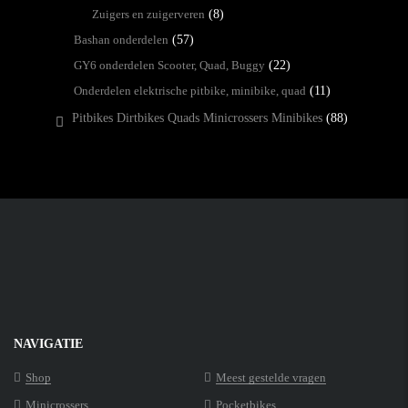
Zuigers en zuigerveren
(8)
Bashan onderdelen
(57)
GY6 onderdelen Scooter, Quad, Buggy
(22)
Onderdelen elektrische pitbike, minibike, quad
(11)
Pitbikes Dirtbikes Quads Minicrossers Minibikes
(88)
NAVIGATIE
Shop
Meest gestelde vragen
Minicrossers
Pocketbikes