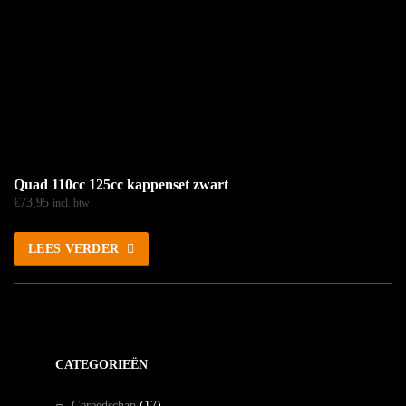
Quad 110cc 125cc kappenset zwart
€
73,95
incl. btw
LEES VERDER
CATEGORIEËN
Gereedschap
(17)