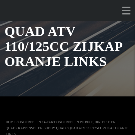
QUAD ATV
110/125CC ZIJKAP
ORANJE LINKS
HOME
/
ONDERDELEN
/
4-TAKT ONDERDELEN PITBIKE, DIRTBIKE EN
QUAD
/
KAPPENSET EN BUDDY QUAD
/ QUAD ATV 110/125CC ZIJKAP ORANJE
LINKS