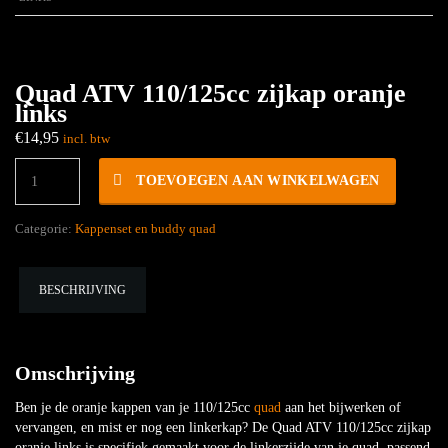
Quad ATV 110/125cc zijkap oranje
links
€
14,95
incl. btw
Quad
TOEVOEGEN AAN WINKELWAGEN
ATV
110/125cc
zijkap
Categorie:
Kappenset en buddy quad
oranje
links
hoeveelheid
BESCHRIJVING
Omschrijving
Ben je de oranje kappen van je 110/125cc
quad
aan het bijwerken of
vervangen, en mist er nog een linkerkap? De Quad ATV 110/125cc zijkap
oranje links is specifiek gemaakt voor de linkerzijde van je quad, passend