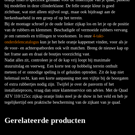
bij modellen in deze cilinderklasse. De felle oranje kleur is goed
zichtbaar, wat niet alleen stijlvol oogt, maar ook bijdraagt aan de
herkenbaarheid in een groep of op het terrein.
Bij de montage schroef je de oude linker zijkap los en let je op de positie
van de rubbers en klemmen. Beschadigde of vermoeide rubbers vervang
je om rammels en trillingen te voorkomen. In onze
4-takt-
onderdelencatalogus
kun je het hele oranje kappenset vinden, voor als je
de voor- en achterspatborden ook wilt matchen. Breng de nieuwe kap op
het frame aan en draai de boutjes voorzichtig vast.
Nadat alles zit, controleer je of de kap vrij loopt bij maximale
stuuruitslag en veerweg. Een korte test op hobbelig terrein onthult
meteen of er onnodige speling is of geluiden optreden. Zit de kap niet
helemaal recht, kan een korte aanpassing met een vijltje bij de boorgaten
of extra rubbertjes nodig zijn. Twijfel je over de pasvorm of het
installatieproces, vraag dan onze klantenservice om advies. Met de Quad
ATV 110/125cc zijkap oranje links steel je de show in het veld en heb je
tegelijkertijd een praktische bescherming van de zijkant van je quad.
Gerelateerde producten