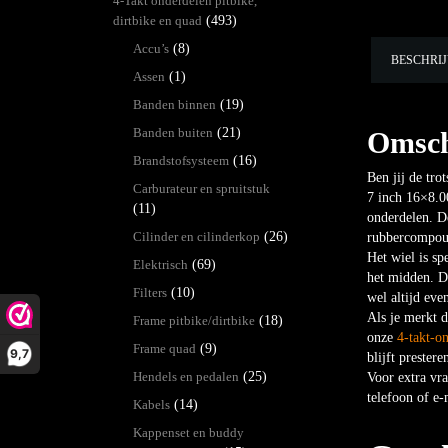
4-Takt onderdelen pitbike,
dirtbike en quad
(493)
Accu’s
(8)
BESCHRI
Assen
(1)
Banden binnen
(19)
Banden buiten
(21)
Omsch
Brandstofsysteem
(16)
Ben jij de tro
Carburateur en spruitstuk
7 inch 16×8.00
(11)
onderdelen. De
Cilinder en cilinderkop
(26)
rubbercompoun
Het wiel is s
Elektrisch
(69)
het midden. D
Filters
(10)
wel altijd ev
Als je merkt d
Frame pitbike/dirtbike
(18)
onze
4-takt-o
Frame quad
(9)
9,7
blijft prestere
Hendels en pedalen
(25)
Voor extra vra
telefoon of e-
Kabels
(14)
Kappenset en buddy