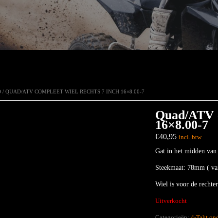
D
/ QUAD/ATV COMPLEET WIEL RECHTS 7 INCH 16×8.00-7
Quad/ATV c
16×8.00-7
€
40,95
incl. btw
Gat in het midden van
Steekmaat: 78mm ( van 
Wiel is voor de rechte
Uitverkocht
Categorieën:
4-Takt ond