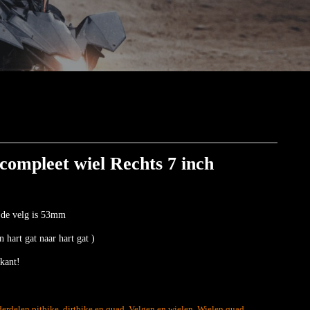
ompleet wiel Rechts 7 inch
 de velg is 53mm
hart gat naar hart gat )
rkant!
erdelen pitbike, dirtbike en quad
,
Velgen en wielen
,
Wielen quad