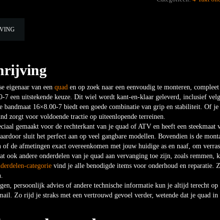
JVING
rijving
tse eigenaar van een
quad
en op zoek naar een eenvoudig te monteren, compleet
-7 een uitstekende keuze. Dit wiel wordt kant-en-klaar geleverd, inclusief velg
 bandmaat 16×8.00-7 biedt een goede combinatie van grip en stabiliteit. Of je 
d zorgt voor voldoende tractie op uiteenlopende terreinen.
peciaal gemaakt voor de rechterkant van je quad of ATV en heeft een steekmaat
aardoor sluit het perfect aan op veel gangbare modellen. Bovendien is de mont
en of de afmetingen exact overeenkomen met jouw huidige as en naaf, om verra
at ook andere onderdelen van je quad aan vervanging toe zijn, zoals remmen, kett
nderdelen-categorie
vind je alle benodigde items voor onderhoud en reparatie. Z
n.
gen, persoonlijk advies of andere technische informatie kun je altijd terecht o
mail. Zo rijd je straks met een vertrouwd gevoel verder, wetende dat je quad in 