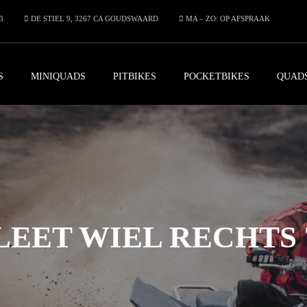
3
DE STIEL 9, 3267 CA GOUDSWAARD
MA – ZO: OP AFSPRAAK
S
MINIQUADS
PITBIKES
POCKETBIKES
QUAD
ET WIEL RECHTS 7 