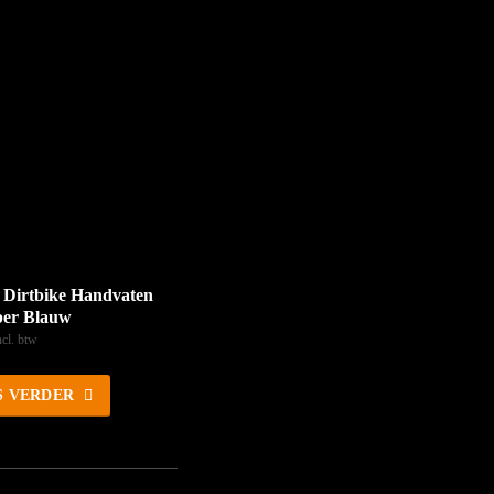
e Dirtbike Handvaten
er Blauw
ncl. btw
S VERDER