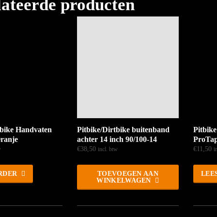
lateerde producten
tbike Handvaten
Pitbike/Dirtbike buitenband
Pitbik
ranje
achter 14 inch 90/100-14
ProTap
€
38,50
€
11,50
w
incl. btw
i
RDER
TOEVOEGEN AAN
LEE
WINKELWAGEN