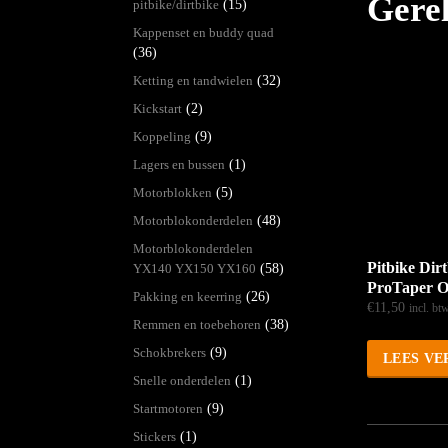
Gere
pitbike/dirtbike
(15)
Kappenset en buddy quad
(36)
Ketting en tandwielen
(32)
Kickstart
(2)
Koppeling
(9)
Lagers en bussen
(1)
Motorblokken
(5)
Motorblokonderdelen
(48)
Motorblokonderdelen
Pitbike Dir
YX140 YX150 YX160
(58)
ProTaper O
Pakking en keerring
(26)
€
11,50
incl. bt
Remmen en toebehoren
(38)
Schokbrekers
(9)
LEES VE
Snelle onderdelen
(1)
Startmotoren
(9)
Stickers
(1)