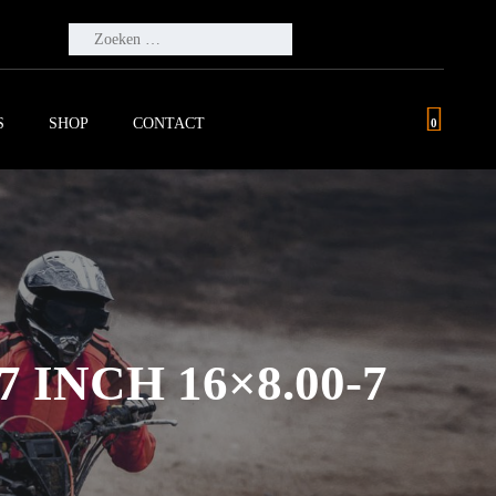
ZOEKEN
NAAR:
S
SHOP
CONTACT
0
INCH 16×8.00-7