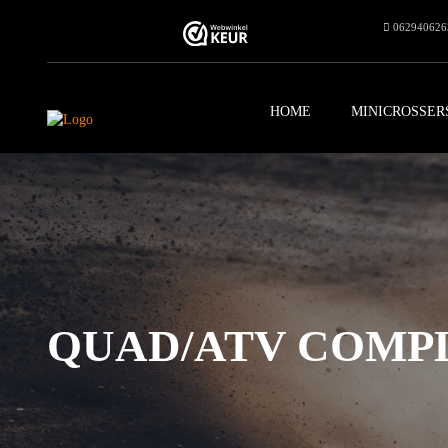
062940626
HOME
MINICROSSER
QUAD/ATV COMPLE