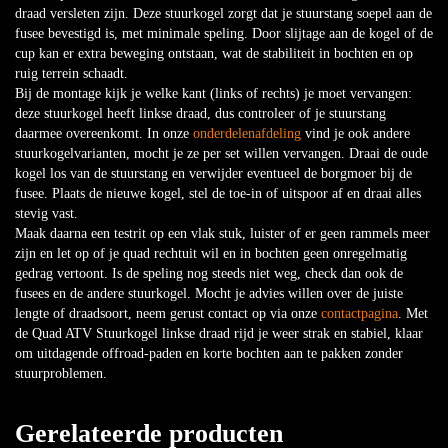
draad versleten zijn. Deze stuurkogel zorgt dat je stuurstang soepel aan de
fusee bevestigd is, met minimale speling. Door slijtage aan de kogel of de
cup kan er extra beweging ontstaan, wat de stabiliteit in bochten en op
ruig terrein schaadt.
Bij de montage kijk je welke kant (links of rechts) je moet vervangen:
deze stuurkogel heeft linkse draad, dus controleer of je stuurstang
daarmee overeenkomt. In onze
onderdelenafdeling
vind je ook andere
stuurkogelvarianten, mocht je ze per set willen vervangen. Draai de oude
kogel los van de stuurstang en verwijder eventueel de borgmoer bij de
fusee. Plaats de nieuwe kogel, stel de toe-in of uitspoor af en draai alles
stevig vast.
Maak daarna een testrit op een vlak stuk, luister of er geen rammels meer
zijn en let op of je quad rechtuit wil en in bochten geen onregelmatig
gedrag vertoont. Is de speling nog steeds niet weg, check dan ook de
fusees en de andere stuurkogel. Mocht je advies willen over de juiste
lengte of draadsoort, neem gerust contact op via onze
contactpagina
. Met
de Quad ATV Stuurkogel linkse draad rijd je weer strak en stabiel, klaar
om uitdagende offroad-paden en korte bochten aan te pakken zonder
stuurproblemen.
Gerelateerde producten