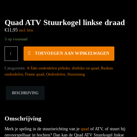
Quad ATV Stuurkogel linkse draad
€
11,95
incl. btw
3 op voorraad
Quad
TOEVOEGEN AAN WINKELWAGEN
ATV
Stuurkogel
linkse
Categorieën:
4-Takt onderdelen pitbike, dirtbike en quad
,
Bashan
draad
onderdelen
,
Frame quad
,
Onderdelen
,
Stuurstang
hoeveelheid
BESCHRIJVING
Omschrijving
Merk je speling in de stuurinrichting van je
quad
of ATV, of stuurt hij
onvoorspelbaar in bochten? Dan kan de Quad ATV Stuurkogel linkse