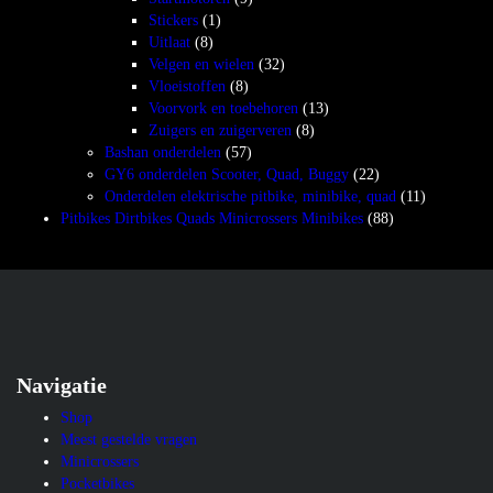
Stickers
(1)
Uitlaat
(8)
Velgen en wielen
(32)
Vloeistoffen
(8)
Voorvork en toebehoren
(13)
Zuigers en zuigerveren
(8)
Bashan onderdelen
(57)
GY6 onderdelen Scooter, Quad, Buggy
(22)
Onderdelen elektrische pitbike, minibike, quad
(11)
Pitbikes Dirtbikes Quads Minicrossers Minibikes
(88)
Navigatie
Shop
Meest gestelde vragen
Minicrossers
Pocketbikes