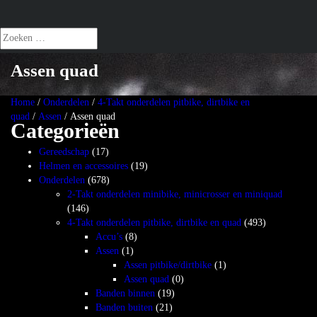
Zoeken
naar:
Assen quad
Home
/
Onderdelen
/
4-Takt onderdelen pitbike, dirtbike en
quad
/
Assen
/ Assen quad
Categorieën
Gereedschap
(17)
Helmen en accessoires
(19)
Onderdelen
(678)
2-Takt onderdelen minibike, minicrosser en miniquad
(146)
4-Takt onderdelen pitbike, dirtbike en quad
(493)
Accu’s
(8)
Assen
(1)
Assen pitbike/dirtbike
(1)
Assen quad
(0)
Banden binnen
(19)
Banden buiten
(21)