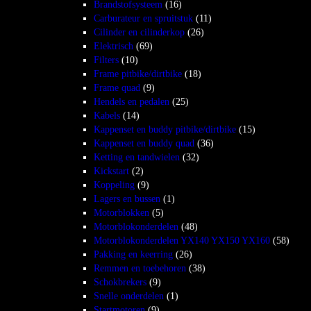
Brandstofsysteem
(16)
Carburateur en spruitstuk
(11)
Cilinder en cilinderkop
(26)
Elektrisch
(69)
Filters
(10)
Frame pitbike/dirtbike
(18)
Frame quad
(9)
Hendels en pedalen
(25)
Kabels
(14)
Kappenset en buddy pitbike/dirtbike
(15)
Kappenset en buddy quad
(36)
Ketting en tandwielen
(32)
Kickstart
(2)
Koppeling
(9)
Lagers en bussen
(1)
Motorblokken
(5)
Motorblokonderdelen
(48)
Motorblokonderdelen YX140 YX150 YX160
(58)
Pakking en keerring
(26)
Remmen en toebehoren
(38)
Schokbrekers
(9)
Snelle onderdelen
(1)
Startmotoren
(9)