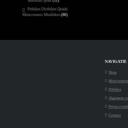
minibike, quad
(11)
Pitbikes Dirtbikes Quads
Minicrossers Minibikes
(88)
NAVIGATIE
Shop
Minicrosser
Pitbikes
Algemene v
Privacyverk
Contact