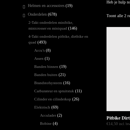
Heb je hulp no
Helmen en accessoires
(19)
Onderdelen
(678)
Toont alle 2 r
2-Takt onderdelen minibike,
minicrosser en miniquad
(146)
4-Takt onderdelen pitbike, dirtbike en
quad
(493)
Accu’s
(8)
Assen
(1)
Banden binnen
(19)
Banden buiten
(21)
Brandstofsysteem
(16)
Carburateur en spruitstuk
(11)
Cilinder en cilinderkop
(26)
Elektrisch
(69)
Acculader
(2)
Pitbike Dir
Bobine
(4)
€
14,50
incl. bt