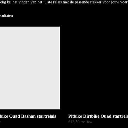
dig bij het vinden van het juiste relais met de passende stekker voor jouw vo
esultaten
tbike Quad Bashan startrelais
Pitbike Dirtbike Quad startrela
€
12,50
w
incl. btw