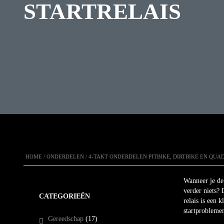
STARTRELAIS
HOME
/
ONDERDELEN
/
4-TAKT ONDERDELEN PITBIKE, DIRTBIKE EN QUA
Wanneer je de 
verder niets? 
CATEGORIEËN
relais is een 
startproblemen
Gereedschap
(17)