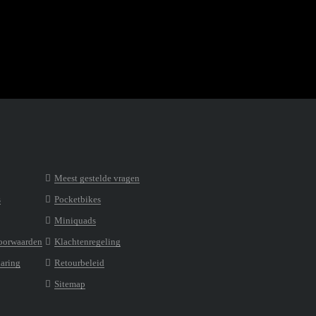
Meest gestelde vragen
s
Pocketbikes
Miniquads
oorwaarden
Klachtenregeling
laring
Retourbeleid
Sitemap