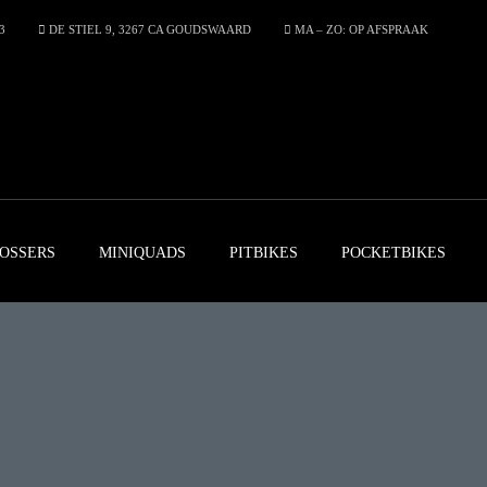
3
DE STIEL 9, 3267 CA GOUDSWAARD
MA – ZO: OP AFSPRAAK
OSSERS
MINIQUADS
PITBIKES
POCKETBIKES