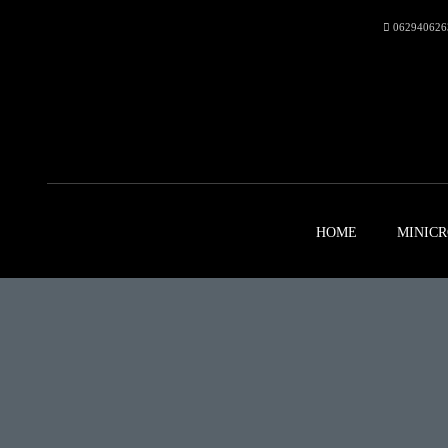
062940626
HOME
MINICR