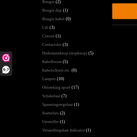
Bougie
(2)
Bougie dop
(1)
Bougie kabel
(0)
Cdi
(3)
Claxon
(1)
Contactslot
(3)
Dodemansknop (stopknop)
(5)
Kabelboom
(5)
9,7
Kabelschoen etc.
(0)
Lampen
(10)
Ontsteking spoel
(17)
Schakelaar
(7)
Spanningsregelaar
(1)
Startrelais
(2)
Urenteller
(1)
Versnellingsbak Indicator
(1)