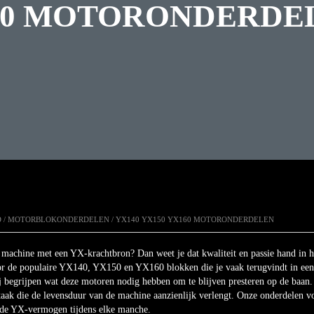
160 MOTORONDERDE
D
/
MOTORBLOKONDERDELEN
/ YX140 YX150 YX160 MOTORONDERDELEN
n machine met een YX-krachtbron? Dan weet je dat kwaliteit en passie hand in h
r de populaire YX140, YX150 en YX160 blokken die je vaak terugvindt in een
ij begrijpen wat deze motoren nodig hebben om te blijven presteren op de baan
aak die de levensduur van de machine aanzienlijk verlengt. Onze onderdelen vol
de YX-vermogen tijdens elke manche.