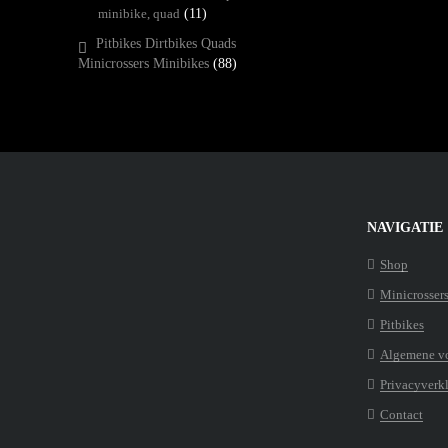
minibike, quad
(11)
Pitbikes Dirtbikes Quads
Minicrossers Minibikes
(88)
NAVIGATIE
Shop
Minicrosser
Pitbikes
Algemene v
Privacyverk
Contact