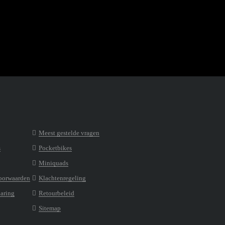
Meest gestelde vragen
s
Pocketbikes
Miniquads
oorwaarden
Klachtenregeling
laring
Retourbeleid
Sitemap