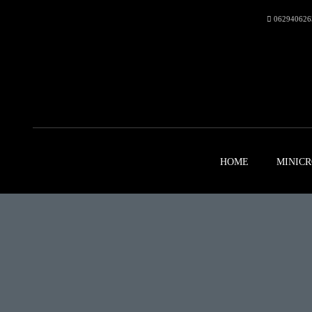
062940626
HOME
MINICR