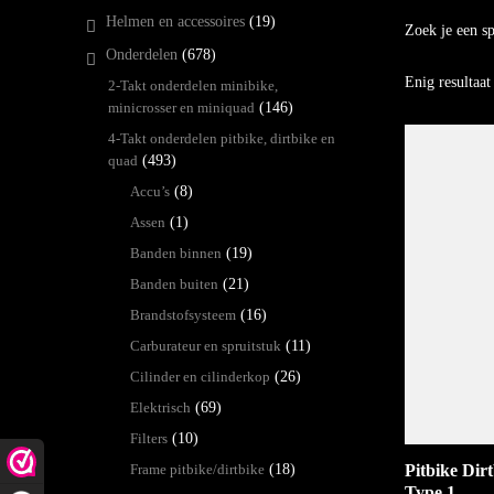
Helmen en accessoires
(19)
Zoek je een s
Onderdelen
(678)
Enig resultaat
2-Takt onderdelen minibike,
minicrosser en miniquad
(146)
4-Takt onderdelen pitbike, dirtbike en
quad
(493)
Accu’s
(8)
Assen
(1)
Banden binnen
(19)
Banden buiten
(21)
Brandstofsysteem
(16)
Carburateur en spruitstuk
(11)
Cilinder en cilinderkop
(26)
Elektrisch
(69)
Filters
(10)
Pitbike Dir
Frame pitbike/dirtbike
(18)
Type 1