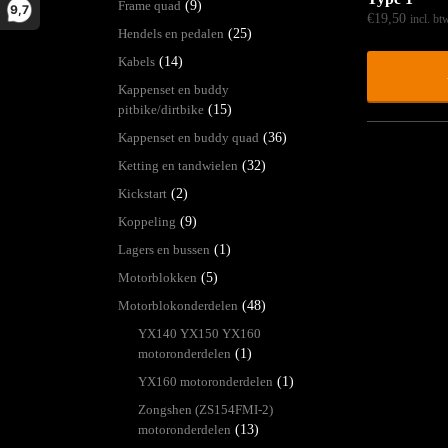
Frame quad
(9)
9,7
€
19,50
incl. bt
Hendels en pedalen
(25)
Kabels
(14)
Kappenset en buddy
pitbike/dirtbike
(15)
Kappenset en buddy quad
(36)
Ketting en tandwielen
(32)
Kickstart
(2)
Koppeling
(9)
Lagers en bussen
(1)
Motorblokken
(5)
Motorblokonderdelen
(48)
YX140 YX150 YX160
motoronderdelen
(1)
YX160 motoronderdelen
(1)
Zongshen (ZS154FMI-2)
motoronderdelen
(13)