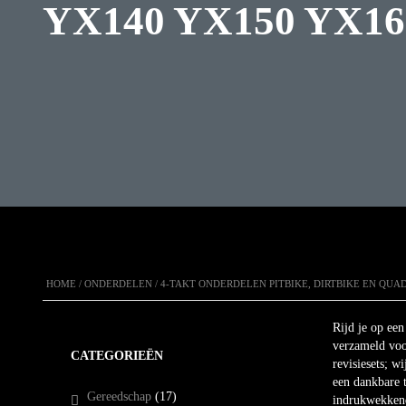
YX140 YX150 YX
HOME
/
ONDERDELEN
/
4-TAKT ONDERDELEN PITBIKE, DIRTBIKE EN QUA
Rijd je op ee
verzameld voo
CATEGORIEËN
revisiesets; w
een dankbare t
Gereedschap
(17)
indrukwekken