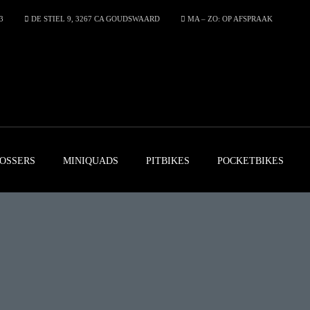
3
DE STIEL 9, 3267 CA GOUDSWAARD
MA – ZO: OP AFSPRAAK
OSSERS
MINIQUADS
PITBIKES
POCKETBIKES