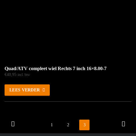
Quad/ATV compleet wiel Rechts 7 inch 16×8.00-7
€
40,95
incl. btw
LEES VERDER
1
2
3