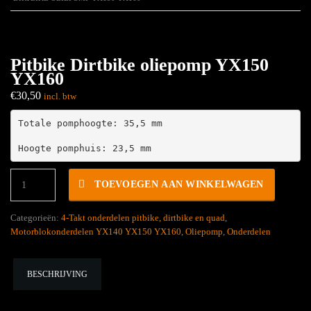
Pitbike Dirtbike oliepomp YX150
YX160
€
30,50
incl. btw
Totale pomphoogte: 35,5 mm

Hoogte pomphuis: 23,5 mm
Pitbike
TOEVOEGEN AAN WINKELWAGEN
Dirtbike
oliepomp
YX150
Categorieën:
4-Takt onderdelen pitbike, dirtbike en quad
,
YX160
Motorblokonderdelen YX140 YX150 YX160
,
Oliepomp
,
Onderdelen
hoeveelheid
BESCHRIJVING