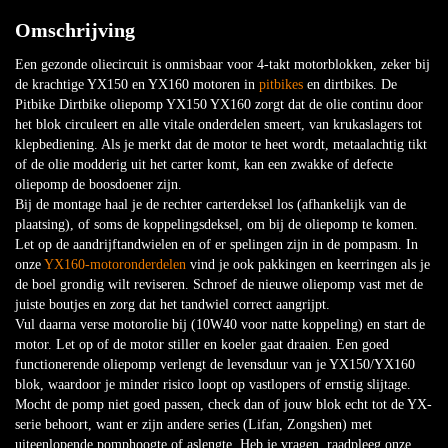
Omschrijving
Een gezonde oliecircuit is onmisbaar voor 4-takt motorblokken, zeker bij
de krachtige YX150 en YX160 motoren in
pitbikes
en dirtbikes. De
Pitbike Dirtbike oliepomp YX150 YX160 zorgt dat de olie continu door
het blok circuleert en alle vitale onderdelen smeert, van krukaslagers tot
klepbediening. Als je merkt dat de motor te heet wordt, metaalachtig tikt
of de olie modderig uit het carter komt, kan een zwakke of defecte
oliepomp de boosdoener zijn.
Bij de montage haal je de rechter carterdeksel los (afhankelijk van de
plaatsing), of soms de koppelingsdeksel, om bij de oliepomp te komen.
Let op de aandrijftandwielen en of er spelingen zijn in de pompasm. In
onze
YX160-motoronderdelen
vind je ook pakkingen en keerringen als je
de boel grondig wilt reviseren. Schroef de nieuwe oliepomp vast met de
juiste boutjes en zorg dat het tandwiel correct aangrijpt.
Vul daarna verse motorolie bij (10W40 voor natte koppeling) en start de
motor. Let op of de motor stiller en koeler gaat draaien. Een goed
functionerende oliepomp verlengt de levensduur van je YX150/YX160
blok, waardoor je minder risico loopt op vastlopers of ernstig slijtage.
Mocht de pomp niet goed passen, check dan of jouw blok echt tot de YX-
serie behoort, want er zijn andere series (Lifan, Zongshen) met
uiteenlopende pomphoogte of aslengte. Heb je vragen, raadpleeg onze