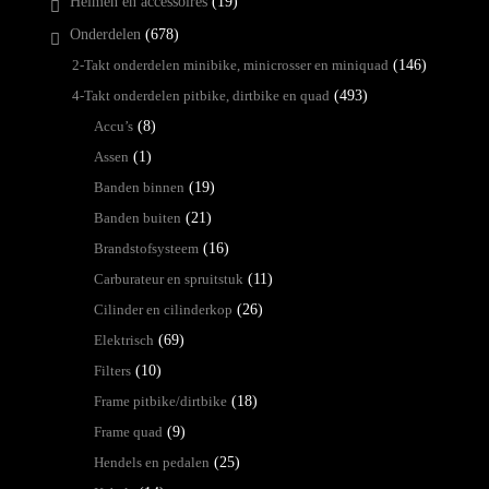
Helmen en accessoires
(19)
Onderdelen
(678)
2-Takt onderdelen minibike, minicrosser en miniquad
(146)
4-Takt onderdelen pitbike, dirtbike en quad
(493)
Accu’s
(8)
Assen
(1)
Banden binnen
(19)
Banden buiten
(21)
Brandstofsysteem
(16)
Carburateur en spruitstuk
(11)
Cilinder en cilinderkop
(26)
Elektrisch
(69)
Filters
(10)
Frame pitbike/dirtbike
(18)
Frame quad
(9)
Hendels en pedalen
(25)