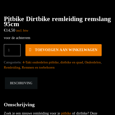
Pitbike Dirtbike remleiding remslang
95cm
€
14,50
incl. btw
voor de achterrem
Pitbike
TOEVOEGEN AAN WINKELWAGEN
Dirtbike
remleiding
remslang
Categorieën:
4-Takt onderdelen pitbike, dirtbike en quad
,
Onderdelen
,
95cm
Remleiding
,
Remmen en toebehoren
hoeveelheid
BESCHRIJVING
Omschrijving
Zoek je een nieuwe remleiding voor je
pitbike
of dirtbike? Deze