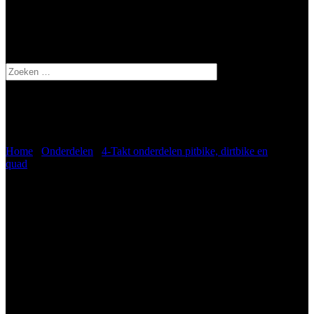
Zoeken
naar:
Pitbike Dirtbike schokbreker 315mm
Home
/
Onderdelen
/
4-Takt onderdelen pitbike, dirtbike en
quad
/ Pitbike Dirtbike schokbreker 315mm
Pitbike Dirtbike schokbreker
315mm
€
63,95
incl. btw
Pitbike Dirtbike schokbreker 315mm