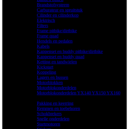
Brandstofsysteem
(16)
Carburateur en spruitstuk
(11)
Cilinder en cilinderkop
(26)
Elektrisch
(69)
Filters
(10)
Frame pitbike/dirtbike
(18)
Frame quad
(9)
Hendels en pedalen
(25)
Kabels
(14)
Kappenset en buddy pitbike/dirtbike
(15)
Kappenset en buddy quad
(36)
Ketting en tandwielen
(32)
Kickstart
(2)
Koppeling
(9)
Lagers en bussen
(1)
Motorblokken
(5)
Motorblokonderdelen
(48)
Motorblokonderdelen YX140 YX150 YX160
(58)
Pakking en keerring
(26)
Remmen en toebehoren
(38)
Schokbrekers
(9)
Snelle onderdelen
(1)
Startmotoren
(9)