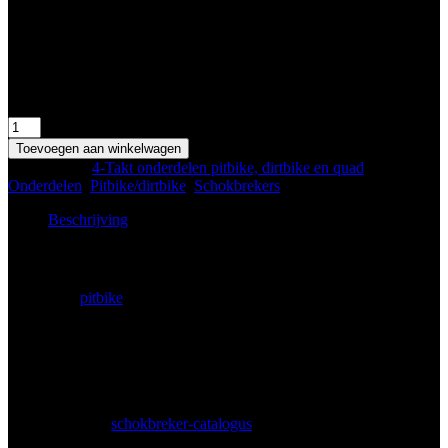
-315mm van gat tot gat
-Boutgat is 10mm
2 op voorraad
Pitbike
Dirtbike
Toevoegen aan winkelwagen
schokbreker
Categorieën:
4-Takt onderdelen pitbike, dirtbike en quad
,
315mm
Onderdelen
,
Pitbike/dirtbike
,
Schokbrekers
hoeveelheid
Beschrijving
Omschrijving
Heb je een
pitbike
of dirtbike nodig die net wat meer veerweg of
een hogere zit heeft? De Pitbike Dirtbike schokbreker 315mm is
langer dan de gangbare 280–290 mm versies en kan beter geschikt
zijn voor grotere rijders of ruiger terrein. Met deze schokbreker
geniet je van extra bodemvrijheid en misschien iets meer comfort in
hobbels, zolang je frame en achterbrug deze lengte aankunnen.
Bij de montage meet je eerst de bestaande schokdemperafstand, hart
tot hart. In onze
schokbreker-catalogus
vind je kortere en langere
varianten voor pitbikes. Maak de bovenste en onderste bouten los en