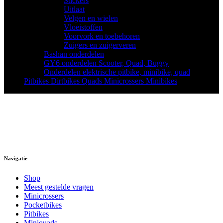
Stickers
(1)
Uitlaat
(8)
Velgen en wielen
(32)
Vloeistoffen
(8)
Voorvork en toebehoren
(13)
Zuigers en zuigerveren
(8)
Bashan onderdelen
(57)
GY6 onderdelen Scooter, Quad, Buggy
(22)
Onderdelen elektrische pitbike, minibike, quad
(11)
Pitbikes Dirtbikes Quads Minicrossers Minibikes
(88)
Navigatie
Shop
Meest gestelde vragen
Minicrossers
Pocketbikes
Pitbikes
Miniquads