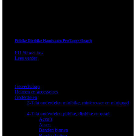
Pitbike Dirtbike Handvaten ProTaper Oranje
€
11,50
incl. btw
Lees verder
Categorieën
Gereedschap
(17)
Helmen en accessoires
(19)
Onderdelen
(678)
2-Takt onderdelen minibike, minicrosser en miniquad
(146)
4-Takt onderdelen pitbike, dirtbike en quad
(493)
Accu’s
(8)
Assen
(1)
Banden binnen
(19)
Banden buiten
(21)