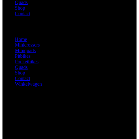
Quads
Shop
Contact
Home
Minicrossers
Miniquads
Pitbikes
Pocketbikes
Quads
Shop
Contact
Winkelwagen
Ma – Zo: Op afspraak
De Stiel 9, 3267 CA Goudswaard
0629406263