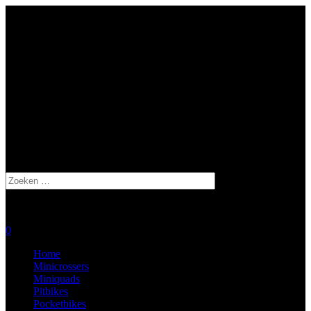
Ma – Zo: Op afspraak
De Stiel 9, 3267 CA Goudswaard
0629406263
Zoeken
naar:
0
Home
Minicrossers
Miniquads
Pitbikes
Pocketbikes