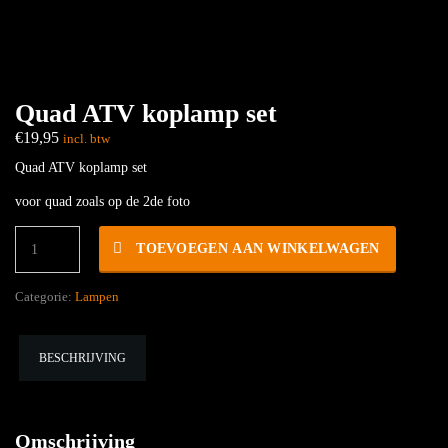
Quad ATV koplamp set
€
19,95
incl. btw
Quad ATV koplamp set
voor quad zoals op de 2de foto
Quad
TOEVOEGEN AAN WINKELWAGEN
ATV
koplamp
set
Categorie:
Lampen
hoeveelheid
BESCHRIJVING
Omschrijving