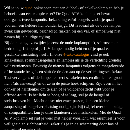
Wil je jouw
quad
opknappen met een dubbel- of enkelkoplamp en heb je
behoefte aan een complete set? De Quad ATV koplamp set bevat
doorgaans twee lampunits, bekabeling en/of beugels, zodat je quad
vooraan een heldere lichtbundel krijgt. Dit is ideaal als de oude lampen
zwak zijn geworden, beschadigd raakten bij een val, of simpelweg niet
passen bij je huidige styling.
Bij de montage verwijder je eerst de oude koplamp(en), schroeven en
bedrading. Let op of je 12V-lampen nodig hebt en of je quad een
geschikte aansluiting heeft. In onze
4-takt-catalogus
vind je ook
schakelaars, spanningsregelaars en lampjes als je de verlichting grondig
wilt vernieuwen. Bevestig de nieuwe lampunits volgens de meegeleverde
of bestaande beugels en sluit de draden aan op de verlichtingsschakelaar.
Test vervolgens of de lampen correct schakelen tussen dimlicht en groot
licht (als aanwezig) en of ze in de juiste hoek schijnen. Rijd even in het
donker of halfdonker om te zien of je voldoende zicht hebt voor je
offroad-route. Is het licht te hoog of te laag, stel je de beugel of
stelschroeven bij. Mocht de set niet exact passen, kan een kleine
aanpassing of beugelverplaatsing nodig zijn. Bij twijfel over de montage
of compatibiliteit kun je onze klantenservice inschakelen. Met de Quad
ATV koplamp set rijd je weer met helder voorlicht, wat essentieel is voor
veiligheid en zichtbaarheid, zeker als je in de schemering door bos of
onverhard terrein rijdt.