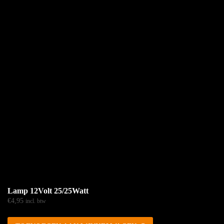
Lamp 12Volt 25/25Watt
€
4,95
incl. btw