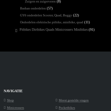
Zuigers en zuigerveren
(8)
Bashan onderdelen
(57)
GY6 onderdelen Scooter, Quad, Buggy
(22)
Onderdelen elektrische pitbike, minibike, quad
(11)
Pitbikes Dirtbikes Quads Minicrossers Minibikes
(91)
NAVIGATIE
Shop
Meest gestelde vragen
Minicrossers
Pocketbikes